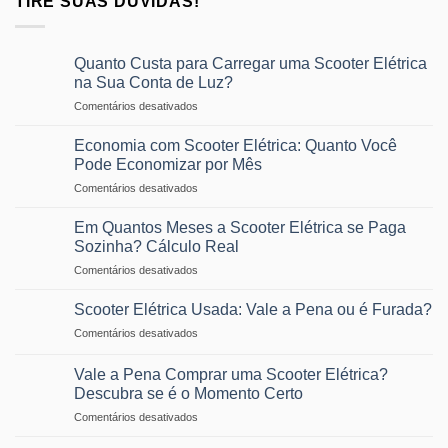
TIRE SUAS DÚVIDAS!
Quanto Custa para Carregar uma Scooter Elétrica
na Sua Conta de Luz?
em
Comentários desativados
Quanto
Custa
Economia com Scooter Elétrica: Quanto Você
para
Pode Economizar por Mês
Carregar
em
Comentários desativados
uma
Economia
Scooter
com
Elétrica
Em Quantos Meses a Scooter Elétrica se Paga
Scooter
na
Sozinha? Cálculo Real
Elétrica:
Sua
em
Comentários desativados
Quanto
Conta
Em
Você
de
Quantos
Pode
Scooter Elétrica Usada: Vale a Pena ou é Furada?
Luz?
Meses
Economizar
em
Comentários desativados
a
por
Scooter
Scooter
Mês
Elétrica
Elétrica
Vale a Pena Comprar uma Scooter Elétrica?
Usada:
se
Descubra se é o Momento Certo
Vale
Paga
em
Comentários desativados
a
Sozinha?
Vale
Pena
Cálculo