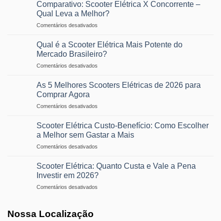
a
ou
Comparativo: Scooter Elétrica X Concorrente –
Real
Pena
é
Qual Leva a Melhor?
Comprar
Furada?
em
Comentários desativados
uma
Comparativo:
Scooter
Scooter
Elétrica?
Qual é a Scooter Elétrica Mais Potente do
Elétrica
Descubra
Mercado Brasileiro?
X
se
em
Comentários desativados
Concorrente
é
Qual
–
o
é
Qual
As 5 Melhores Scooters Elétricas de 2026 para
Momento
a
Leva
Comprar Agora
Certo
Scooter
a
em
Comentários desativados
Elétrica
Melhor?
As
Mais
5
Potente
Scooter Elétrica Custo-Benefício: Como Escolher
Melhores
do
a Melhor sem Gastar a Mais
Scooters
Mercado
em
Comentários desativados
Elétricas
Brasileiro?
Scooter
de
Elétrica
2026
Scooter Elétrica: Quanto Custa e Vale a Pena
Custo-
para
Investir em 2026?
Benefício:
Comprar
em
Comentários desativados
Como
Agora
Scooter
Escolher
Elétrica:
a
Nossa Localização
Quanto
Melhor
Custa