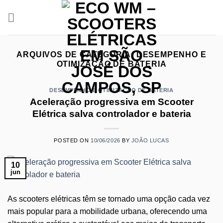
Skip
to
content
ARQUIVOS DE CATEGORIA:
DESEMPENHO E
OTIMIZAÇÃO DE BATERIA
DESEMPENHO E OTIMIZAÇÃO DE BATERIA
Aceleração progressiva em Scooter
Elétrica salva controlador e bateria
POSTED ON
10/06/2026
BY
JOÃO LUCAS
10
jun
As scooters elétricas têm se tornado uma opção cada vez
mais popular para a mobilidade urbana, oferecendo uma