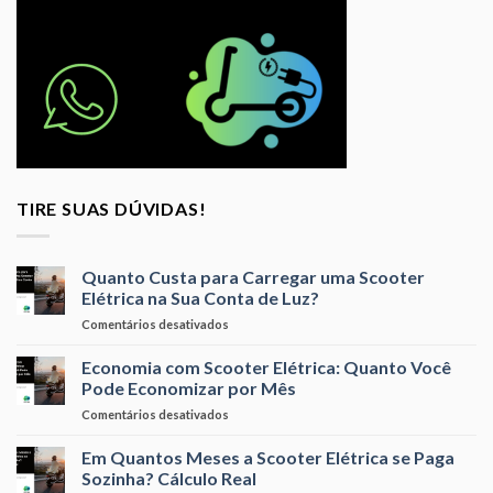
TIRE SUAS DÚVIDAS!
Quanto Custa para Carregar uma Scooter
Elétrica na Sua Conta de Luz?
em
Comentários desativados
Quanto
Custa
Economia com Scooter Elétrica: Quanto Você
para
Pode Economizar por Mês
Carregar
em
Comentários desativados
uma
Economia
Scooter
com
Em Quantos Meses a Scooter Elétrica se Paga
Elétrica
Scooter
na
Sozinha? Cálculo Real
Elétrica:
Sua