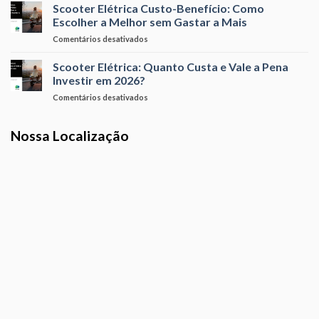
5
Scooter Elétrica Custo-Benefício: Como
Potente
Melhores
do
Escolher a Melhor sem Gastar a Mais
Scooters
Mercado
em
Comentários desativados
Elétricas
Brasileiro?
Scooter
de
Elétrica
Scooter Elétrica: Quanto Custa e Vale a Pena
2026
Custo-
para
Investir em 2026?
Benefício:
Comprar
em
Comentários desativados
Como
Agora
Scooter
Escolher
Elétrica:
a
Nossa Localização
Quanto
Melhor
Custa
sem
e
Gastar
Vale
a
a
Mais
Pena
Investir
em
2026?