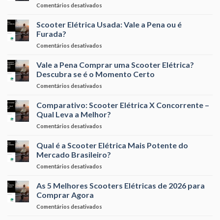
em
Comentários desativados
Quanto
Conta
Em
Você
de
Quantos
Scooter Elétrica Usada: Vale a Pena ou é
Pode
Luz?
Meses
Economizar
Furada?
a
por
em
Comentários desativados
Scooter
Mês
Scooter
Elétrica
Elétrica
Vale a Pena Comprar uma Scooter Elétrica?
se
Usada:
Paga
Descubra se é o Momento Certo
Vale
Sozinha?
em
Comentários desativados
a
Cálculo
Vale
Pena
Real
a
Comparativo: Scooter Elétrica X Concorrente –
ou
Pena
é
Qual Leva a Melhor?
Comprar
Furada?
em
Comentários desativados
uma
Comparativo:
Scooter
Scooter
Qual é a Scooter Elétrica Mais Potente do
Elétrica?
Elétrica
Descubra
Mercado Brasileiro?
X
se
em
Comentários desativados
Concorrente
é
Qual
–
o
é
As 5 Melhores Scooters Elétricas de 2026 para
Qual
Momento
a
Leva
Comprar Agora
Certo
Scooter
a
em
Comentários desativados
Elétrica
Melhor?
As
Mais