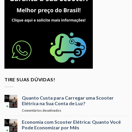
TIRE SUAS DÚVIDAS!
Quanto Custa para Carregar uma Scooter
Elétrica na Sua Conta de Luz?
em
Comentários desativados
Quanto
Custa
Economia com Scooter Elétrica: Quanto Você
para
Pode Economizar por Mês
Carregar