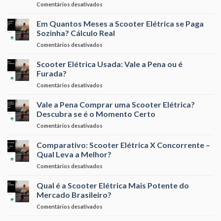
em
Comentários desativados
uma
Economia
Scooter
com
Em Quantos Meses a Scooter Elétrica se Paga
Elétrica
Scooter
na
Sozinha? Cálculo Real
Elétrica:
Sua
em
Comentários desativados
Quanto
Conta
Em
Você
de
Quantos
Scooter Elétrica Usada: Vale a Pena ou é
Pode
Luz?
Meses
Economizar
Furada?
a
por
em
Comentários desativados
Scooter
Mês
Scooter
Elétrica
Elétrica
Vale a Pena Comprar uma Scooter Elétrica?
se
Usada:
Paga
Descubra se é o Momento Certo
Vale
Sozinha?
em
Comentários desativados
a
Cálculo
Vale
Pena
Real
a
Comparativo: Scooter Elétrica X Concorrente –
ou
Pena
é
Qual Leva a Melhor?
Comprar
Furada?
em
Comentários desativados
uma
Comparativo:
Scooter
Scooter
Qual é a Scooter Elétrica Mais Potente do
Elétrica?
Elétrica
Descubra
Mercado Brasileiro?
X
se
em
Comentários desativados
Concorrente
é
Qual
–
o