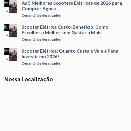
é
As 5 Melhores Scooters Elétricas de 2026 para
Qual
Momento
a
Leva
Comprar Agora
Certo
Scooter
a
em
Comentários desativados
Elétrica
Melhor?
As
Mais
5
Scooter Elétrica Custo-Benefício: Como
Potente
Melhores
do
Escolher a Melhor sem Gastar a Mais
Scooters
Mercado
em
Comentários desativados
Elétricas
Brasileiro?
Scooter
de
Elétrica
Scooter Elétrica: Quanto Custa e Vale a Pena
2026
Custo-
para
Investir em 2026?
Benefício:
Comprar
em
Comentários desativados
Como
Agora
Scooter
Escolher
Elétrica:
a
Nossa Localização
Quanto
Melhor
Custa
sem
e
Gastar
Vale
a
a
Mais
Pena
Investir
em
2026?