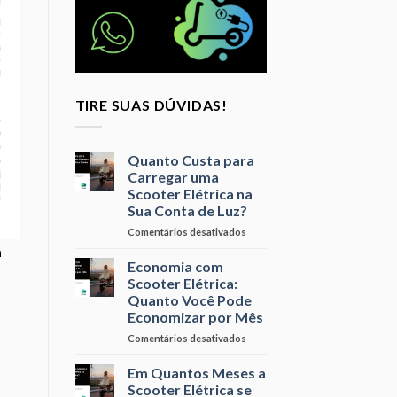
TIRE SUAS DÚVIDAS!
Quanto Custa para
Carregar uma
Scooter Elétrica na
Sua Conta de Luz?
em
Comentários desativados
Quanto
a
Custa
Economia com
s
para
Scooter Elétrica:
Carregar
Quanto Você Pode
uma
Economizar por Mês
Scooter
Elétrica
em
Comentários desativados
na
Economia
Sua
com
Em Quantos Meses a
Conta
Scooter
Scooter Elétrica se
de