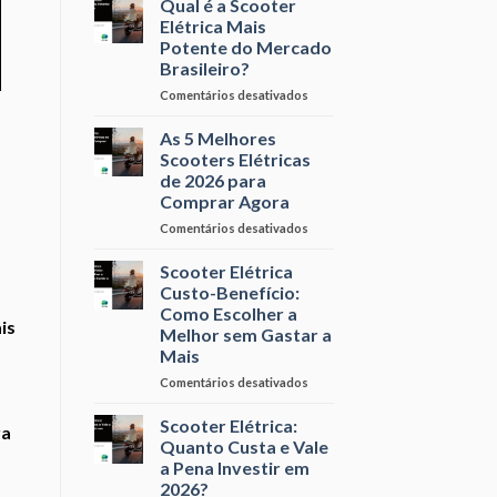
Qual é a Scooter
é
Elétrica
Elétrica Mais
o
X
Potente do Mercado
Momento
Concorrente
Brasileiro?
Certo
–
Qual
em
Comentários desativados
Leva
Qual
a
é
As 5 Melhores
Melhor?
a
Scooters Elétricas
Scooter
de 2026 para
Elétrica
Comprar Agora
Mais
Potente
em
Comentários desativados
do
As
Mercado
5
Scooter Elétrica
Brasileiro?
Melhores
Custo-Benefício:
Scooters
Como Escolher a
Elétricas
is
Melhor sem Gastar a
de
Mais
2026
para
em
Comentários desativados
Comprar
Scooter
Agora
Elétrica
Scooter Elétrica:
ra
Custo-
Quanto Custa e Vale
Benefício:
a Pena Investir em
Como
2026?
Escolher