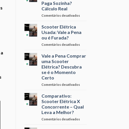
Elétrica:
Paga Sozinha?
Luz?
Quanto
os
Cálculo Real
Você
Pode
em
Comentários desativados
Economizar
Em
por
Quantos
Scooter Elétrica
Mês
Meses
Usada: Vale a Pena
a
ou é Furada?
Scooter
em
Comentários desativados
Elétrica
Scooter
se
 a
Elétrica
Paga
Vale a Pena Comprar
Usada:
Sozinha?
uma Scooter
Vale
Cálculo
Elétrica? Descubra
a
Real
se é o Momento
Pena
s
Certo
ou
é
em
Comentários desativados
Furada?
Vale
a
Comparativo:
Pena
Scooter Elétrica X
Comprar
Concorrente – Qual
uma
Leva a Melhor?
Scooter
Elétrica?
em
Comentários desativados
Descubra
Comparativo:
se
Scooter