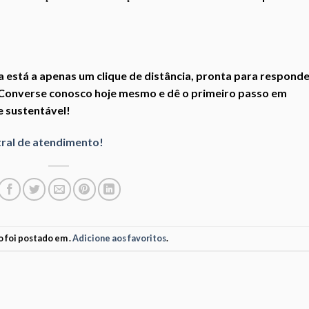
 está a apenas um clique de distância, pronta para respond
 Converse conosco hoje mesmo e dê o primeiro passo em
e sustentável!
tral de atendimento!
o foi postado em .
Adicione aos favoritos
.