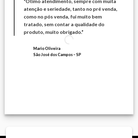
“Ótimo atendimento, sempre com muita
“
atenção e seriedade, tanto no pré venda,
l
como no pós venda, fui muito bem
r
tratado, sem contar a qualidade do
e
produto, muito obrigado.”
c
g
o
Mario Oliveira
São José dos Campos – SP