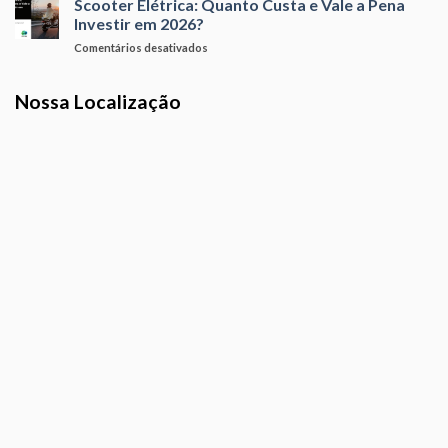
Scooter Elétrica: Quanto Custa e Vale a Pena
2026
Custo-
para
Investir em 2026?
Benefício:
Comprar
em
Comentários desativados
Como
Agora
Scooter
Escolher
Elétrica:
a
Nossa Localização
Quanto
Melhor
Custa
sem
e
Gastar
Vale
a
a
Mais
Pena
Investir
em
2026?