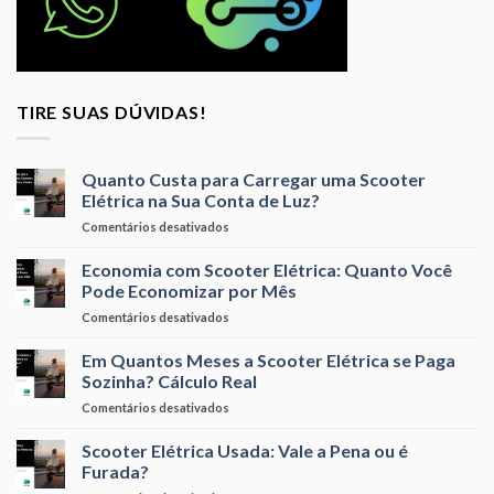
TIRE SUAS DÚVIDAS!
Quanto Custa para Carregar uma Scooter
Elétrica na Sua Conta de Luz?
em
Comentários desativados
Quanto
Custa
Economia com Scooter Elétrica: Quanto Você
para
Pode Economizar por Mês
Carregar
em
Comentários desativados
uma
Economia
Scooter
com
Em Quantos Meses a Scooter Elétrica se Paga
Elétrica
Scooter
na
Sozinha? Cálculo Real
Elétrica:
Sua
em
Comentários desativados
Quanto
Conta
Em
Você
de
Quantos
Scooter Elétrica Usada: Vale a Pena ou é
Pode
Luz?
Meses
Economizar
Furada?
a
por