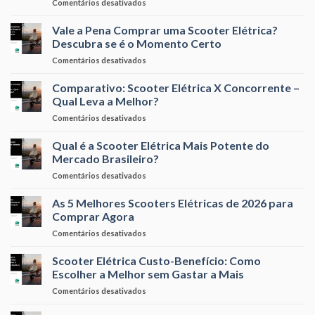
em
Comentários desativados
Scooter
Mês
Scooter
Elétrica
Elétrica
Vale a Pena Comprar uma Scooter Elétrica?
se
Usada:
Paga
Descubra se é o Momento Certo
Vale
Sozinha?
em
Comentários desativados
a
Cálculo
Vale
Pena
Real
a
Comparativo: Scooter Elétrica X Concorrente –
ou
Pena
é
Qual Leva a Melhor?
Comprar
Furada?
em
Comentários desativados
uma
Comparativo:
Scooter
Scooter
Qual é a Scooter Elétrica Mais Potente do
Elétrica?
Elétrica
Descubra
Mercado Brasileiro?
X
se
em
Comentários desativados
Concorrente
é
Qual
–
o
é
As 5 Melhores Scooters Elétricas de 2026 para
Qual
Momento
a
Leva
Comprar Agora
Certo
Scooter
a
em
Comentários desativados
Elétrica
Melhor?
As
Mais
5
Scooter Elétrica Custo-Benefício: Como
Potente
Melhores
do
Escolher a Melhor sem Gastar a Mais
Scooters
Mercado
em
Comentários desativados
Elétricas
Brasileiro?
Scooter
de
Elétrica