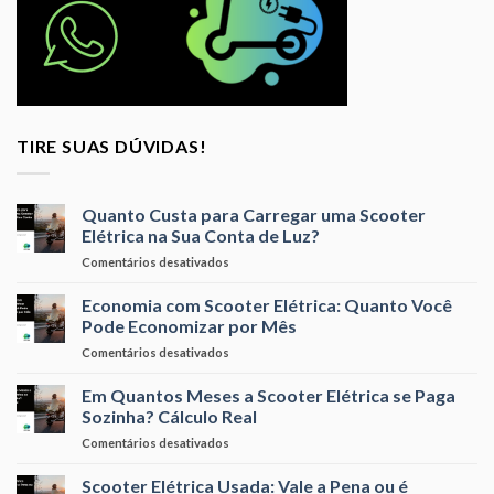
TIRE SUAS DÚVIDAS!
Quanto Custa para Carregar uma Scooter
Elétrica na Sua Conta de Luz?
em
Comentários desativados
Quanto
Custa
Economia com Scooter Elétrica: Quanto Você
para
Pode Economizar por Mês
Carregar
em
Comentários desativados
uma
Economia
Scooter
com
Em Quantos Meses a Scooter Elétrica se Paga
Elétrica
Scooter
na
Sozinha? Cálculo Real
Elétrica:
Sua
em
Comentários desativados
Quanto
Conta
Em
Você
de
Quantos
Scooter Elétrica Usada: Vale a Pena ou é
Pode
Luz?