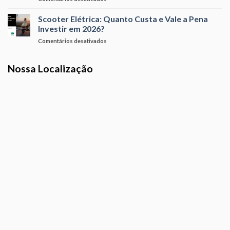
Brasileiro?
Scooter
de
Elétrica
Scooter Elétrica: Quanto Custa e Vale a Pena
2026
Custo-
para
Investir em 2026?
Benefício:
Comprar
em
Comentários desativados
Como
Agora
Scooter
Escolher
Elétrica:
a
Nossa Localização
Quanto
Melhor
Custa
sem
e
Gastar
Vale
a
a
Mais
Pena
Investir
em
2026?