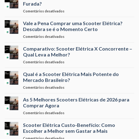
Meses
Economizar
Furada?
a
por
em
Comentários desativados
Scooter
Mês
Scooter
Elétrica
Elétrica
Vale a Pena Comprar uma Scooter Elétrica?
se
Usada:
Paga
Descubra se é o Momento Certo
Vale
Sozinha?
em
Comentários desativados
a
Cálculo
Vale
Pena
Real
a
Comparativo: Scooter Elétrica X Concorrente –
ou
Pena
é
Qual Leva a Melhor?
Comprar
Furada?
em
Comentários desativados
uma
Comparativo:
Scooter
Scooter
Qual é a Scooter Elétrica Mais Potente do
Elétrica?
Elétrica
Descubra
Mercado Brasileiro?
X
se
em
Comentários desativados
Concorrente
é
Qual
–
o
é
As 5 Melhores Scooters Elétricas de 2026 para
Qual
Momento
a
Leva
Comprar Agora
Certo
Scooter
a
em
Comentários desativados
Elétrica
Melhor?
As
Mais
5
Scooter Elétrica Custo-Benefício: Como
Potente
Melhores
do
Escolher a Melhor sem Gastar a Mais
Scooters
Mercado
em
Comentários desativados
Elétricas