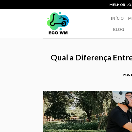
Skip
MELHOR LOJ
to
content
INÍCIO
M
BLOG
Qual a Diferença Entr
POS