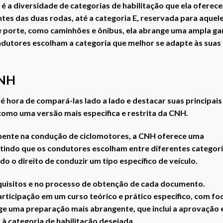
 a diversidade de categorias de habilitação que ela oferece
tes das duas rodas, até a categoria E, reservada para aquel
e porte, como caminhões e ônibus, ela abrange uma ampla g
ndutores escolham a categoria que melhor se adapte às suas
CNH
 hora de compará-las lado a lado e destacar suas principais
como uma versão mais específica e restrita da CNH.
mente na condução de ciclomotores, a CNH oferece uma
tindo que os condutores escolham entre diferentes categor
o o direito de conduzir um tipo específico de veículo.
quisitos e no processo de obtenção de cada documento.
ticipação em um curso teórico e prático específico, com fo
ge uma preparação mais abrangente, que inclui a aprovação
 à categoria de habilitação desejada.