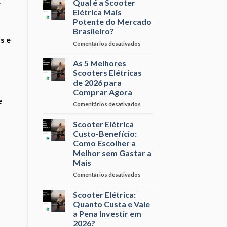
Qual é a Scooter
r
é
Elétrica
Elétrica Mais
o
X
Potente do Mercado
Momento
Concorrente
Brasileiro?
Certo
–
s e
Qual
em
Comentários desativados
Leva
Qual
a
é
As 5 Melhores
Melhor?
a
Scooters Elétricas
Scooter
de 2026 para
Elétrica
Comprar Agora
Mais
e
Potente
em
Comentários desativados
do
As
Mercado
5
Scooter Elétrica
Brasileiro?
Melhores
Custo-Benefício:
Scooters
Como Escolher a
Elétricas
Melhor sem Gastar a
de
Mais
2026
para
em
Comentários desativados
Comprar
Scooter
Agora
Elétrica
Scooter Elétrica:
Custo-
Quanto Custa e Vale
Benefício:
a Pena Investir em
Como
2026?
Escolher