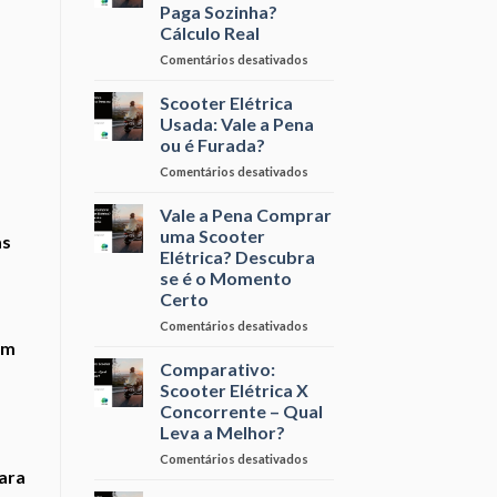
Elétrica:
Paga Sozinha?
Luz?
Quanto
Cálculo Real
Você
Pode
em
Comentários desativados
Economizar
Em
por
Quantos
Scooter Elétrica
Mês
Meses
Usada: Vale a Pena
a
ou é Furada?
Scooter
em
Comentários desativados
Elétrica
Scooter
se
Elétrica
Paga
Vale a Pena Comprar
Usada:
Sozinha?
uma Scooter
as
Vale
Cálculo
Elétrica? Descubra
a
Real
se é o Momento
Pena
Certo
ou
é
em
Comentários desativados
Furada?
Vale
ém
a
Comparativo:
Pena
Scooter Elétrica X
Comprar
Concorrente – Qual
uma
Leva a Melhor?
Scooter
Elétrica?
em
Comentários desativados
ara
Descubra
Comparativo:
se
Scooter