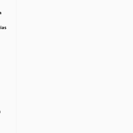
a
ias
u