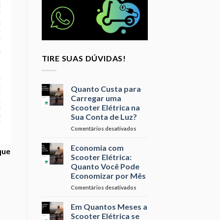
TIRE SUAS DÚVIDAS!
Quanto Custa para
Carregar uma
Scooter Elétrica na
Sua Conta de Luz?
em
Comentários desativados
Quanto
Custa
Economia com
que
para
Scooter Elétrica:
Carregar
Quanto Você Pode
uma
Economizar por Mês
Scooter
Elétrica
em
Comentários desativados
na
Economia
Sua
com
Em Quantos Meses a
Conta
Scooter
Scooter Elétrica se
de