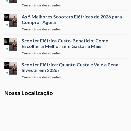
X
se
em
Comentários desativados
Concorrente
é
Qual
–
o
é
As 5 Melhores Scooters Elétricas de 2026 para
Qual
Momento
a
Leva
Comprar Agora
Certo
Scooter
a
em
Comentários desativados
Elétrica
Melhor?
As
Mais
5
Scooter Elétrica Custo-Benefício: Como
Potente
Melhores
do
Escolher a Melhor sem Gastar a Mais
Scooters
Mercado
em
Comentários desativados
Elétricas
Brasileiro?
Scooter
de
Elétrica
Scooter Elétrica: Quanto Custa e Vale a Pena
2026
Custo-
para
Investir em 2026?
Benefício:
Comprar
em
Comentários desativados
Como
Agora
Scooter
Escolher
Elétrica:
a
Nossa Localização
Quanto
Melhor
Custa
sem
e
Gastar
Vale
a
a
Mais
Pena
Investir
em