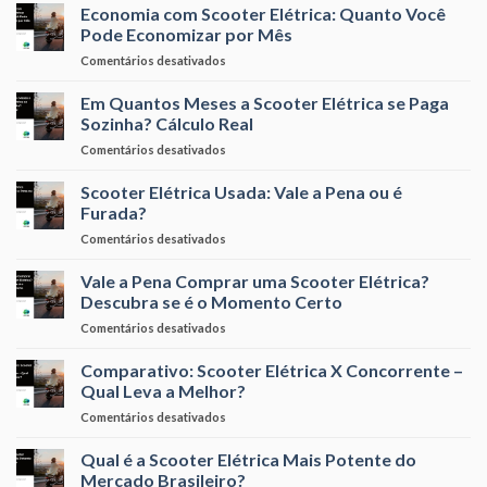
Custa
Economia com Scooter Elétrica: Quanto Você
para
Pode Economizar por Mês
Carregar
em
Comentários desativados
uma
Economia
Scooter
com
Em Quantos Meses a Scooter Elétrica se Paga
Elétrica
Scooter
na
Sozinha? Cálculo Real
Elétrica:
Sua
em
Comentários desativados
Quanto
Conta
Em
Você
de
Quantos
Scooter Elétrica Usada: Vale a Pena ou é
Pode
Luz?
Meses
Economizar
Furada?
a
por
em
Comentários desativados
Scooter
Mês
Scooter
Elétrica
Elétrica
Vale a Pena Comprar uma Scooter Elétrica?
se
Usada:
Paga
Descubra se é o Momento Certo
Vale
Sozinha?
em
Comentários desativados
a
Cálculo
Vale
Pena
Real
a
Comparativo: Scooter Elétrica X Concorrente –
ou
Pena
é
Qual Leva a Melhor?
Comprar
Furada?
em
Comentários desativados
uma
Comparativo:
Scooter
Scooter
Qual é a Scooter Elétrica Mais Potente do
Elétrica?
Elétrica
Descubra
Mercado Brasileiro?